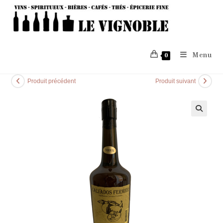
Skip
to
content
Menu
0
Produit précédent
Produit suivant