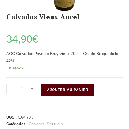
Calvados Vieux Ancel
34,90
€
AOC Calvados Pays de Bray Vieux 70cl – Cru de Bruquedalle –
42%
En stock
quantité
-
+
AJOUTER AU PANIER
de
Calvados
Vieux
Ancel
UGS :
CAV 70 cl
Catégories :
Calvados
,
Spiritueux