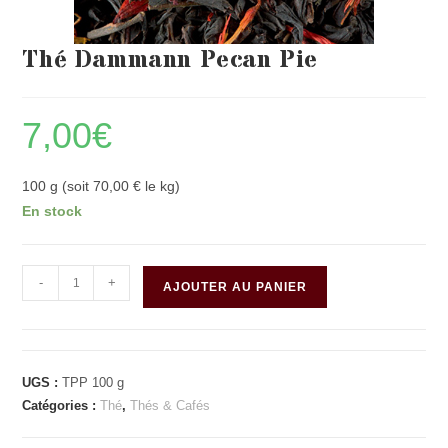
Thé Dammann Pecan Pie
7,00
€
100 g (soit 70,00 € le kg)
En stock
quantité
-
+
AJOUTER AU PANIER
de
Thé
Dammann
Pecan
UGS :
TPP 100 g
Pie
Catégories :
Thé
,
Thés & Cafés