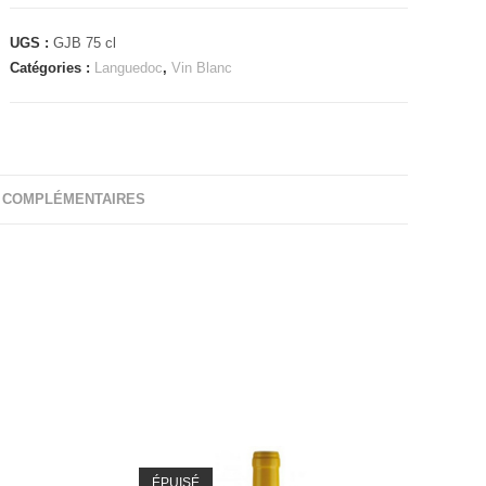
et
Juju
UGS :
GJB 75 cl
Blanc
Catégories :
Languedoc
,
Vin Blanc
 COMPLÉMENTAIRES
ÉPUISÉ