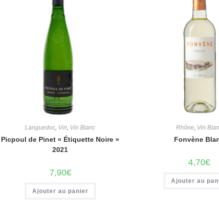
Languedoc
,
Vin
,
Vin Blanc
Rhône
,
Vin Bla
Picpoul de Pinet « Étiquette Noire »
Fonvène Bla
2021
4,70
€
7,90
€
Ajouter au pan
Ajouter au panier