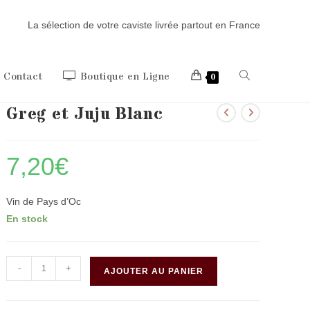
La sélection de votre caviste livrée partout en France
Toggle
Contact
Boutique en Ligne
0
Greg et Juju Blanc
website
7,20
€
search
Vin de Pays d’Oc
En stock
quantité
-
+
AJOUTER AU PANIER
de
Greg