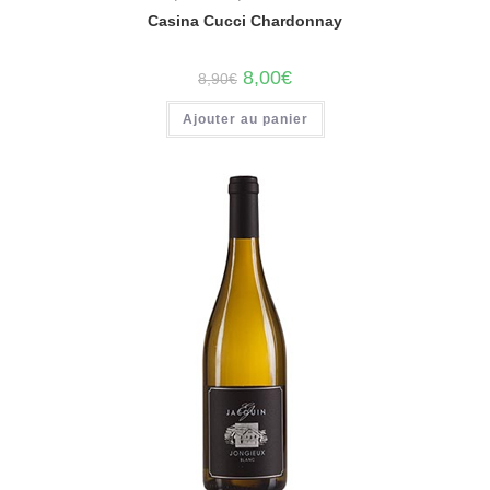
Casina Cucci Chardonnay
Le
Le
8,00
€
8,90
€
prix
prix
initial
actuel
Ajouter au panier
était :
est :
8,90€.
8,00€.