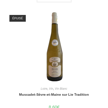
ÉPUISÉ
Loire
,
Vin
,
Vin Blanc
Muscadet-Sèvre-et-Maine sur Lie Tradition
8,60
€