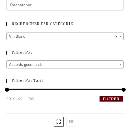
RECHERCHER PAR CATÉGORIE
Vin Blanc
×
Filtrer Par
Accords gourmands
Filtrer Par Tarif
Prix
Prix
PRIX :
0€
—
70€
FILTRER
min
max