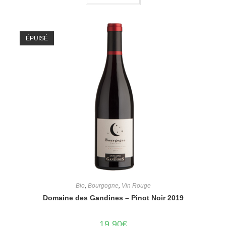
ÉPUISÉ
Bio
,
Bourgogne
,
Vin Rouge
Domaine des Gandines – Pinot Noir 2019
19,90
€