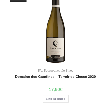
Bio
,
Bourgogne
,
Vin Blanc
Domaine des Gandines – Terroir de Clessé 2020
17,90
€
Lire la suite