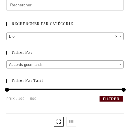
RECHERCHER PAR CATÉGORIE
Bio
×
Filtrer Par
Accords gourmands
Filtrer Par Tarif
Prix
Prix
PRIX :
10€
—
50€
FILTRER
min
max