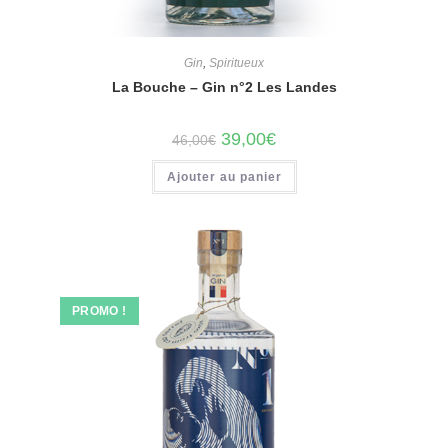
Gin
,
Spiritueux
La Bouche – Gin n°2 Les Landes
Le
Le
39,00
€
46,00
€
prix
prix
initial
actuel
Ajouter au panier
était :
est :
46,00€.
39,00€.
PROMO !