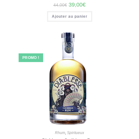
Le
Le
39,00
€
44,00
€
prix
prix
initial
actuel
Ajouter au panier
était :
est :
44,00€.
39,00€.
PROMO !
Rhum
,
Spiritueux