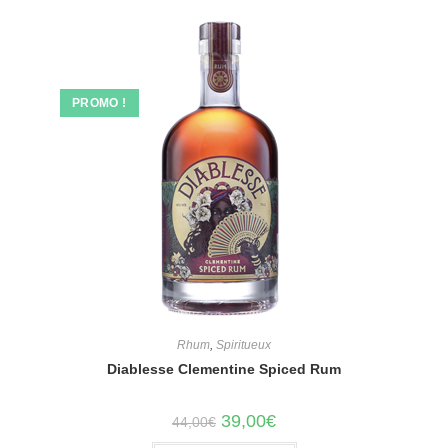
PROMO !
Rhum
,
Spiritueux
Diablesse Clementine Spiced Rum
Le
Le
39,00
€
44,00
€
prix
prix
initial
actuel