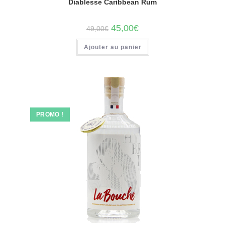
Diablesse Caribbean Rum
Le
Le
45,00
€
49,00
€
prix
prix
initial
actuel
Ajouter au panier
était :
est :
49,00€.
45,00€.
PROMO !