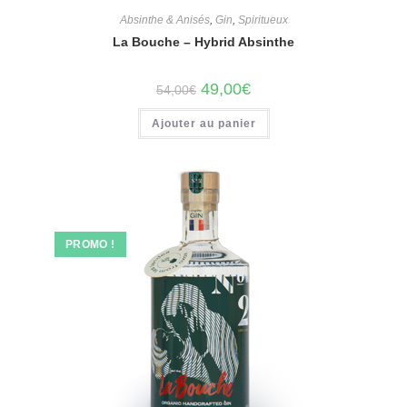
Absinthe & Anisés
,
Gin
,
Spiritueux
La Bouche – Hybrid Absinthe
Le
Le
49,00
€
54,00
€
prix
prix
initial
actuel
Ajouter au panier
était :
est :
54,00€.
49,00€.
PROMO !