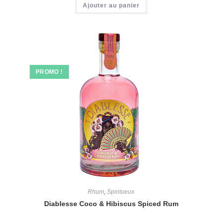
Ajouter au panier
était :
est :
44,00€.
39,00€.
PROMO !
Rhum
,
Spiritueux
Diablesse Coco & Hibiscus Spiced Rum