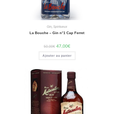
Gin
,
Spiritueux
La Bouche – Gin n°1 Cap Ferret
Le
Le
47,00
€
50,00
€
prix
prix
initial
actuel
Ajouter au panier
était :
est :
50,00€.
47,00€.