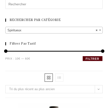
RECHERCHER PAR CATÉGORIE
Spiritueux
×
Filtrer Par Tarif
Prix
Prix
PRIX :
10€
—
60€
FILTRER
min
max
Tri du plus récent au plus ancien